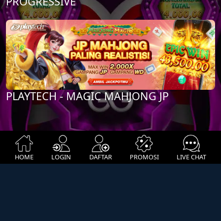
PROGRESSIVE
PLAYTECH - MAGIC MAHJONG JP
HOME
LOGIN
DAFTAR
PROMOSI
LIVE CHAT