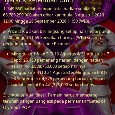
Syarat & Ketentuan Umum
1. 549,850 hadiah dengan total hadiah senilai Rp
68,780,250,000 akan diberikan mulai 3 Agustus 2026
12:00 hingga 28 September 2026 11:59 (WIB).
2. Prize Drop akan berlangsung setiap hari mulai pukul
12:00 hingga 11:59 keesokan harinya (WIB) selama
periode promosi. Periode Promosi:
Minggu ke 1 & ke 5 (3-10 Agustus & 31 Agustus – 7
Sept): 26,150 pemenang harian, dengan hadiah
senilai Rp 3,588,750,000 setiap harinya.
Minggu ke 2-4 (10-31 Agustus) & Minggu ke 6-8 (7-
28 September): 4,375 pemenang harian, dengan
hadiah senilai Rp 441,375,000 setiap harinya.
3. Untuk terkualifikasi, Pemain harus memasang
taruhan dengan uang asli pada permainan “Gates of
Olympus POP”.