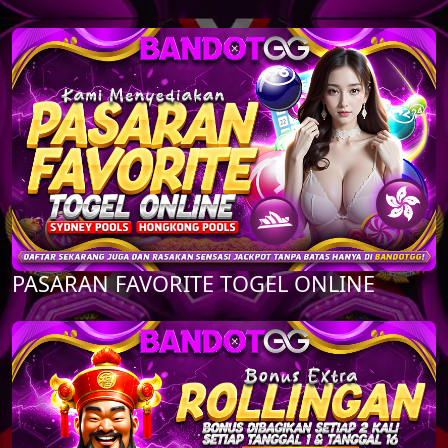
PASARAN FAVORITE TOGEL ONLINE