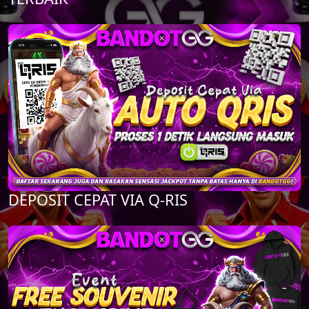
DEPOSIT CEPAT VIA Q-RIS