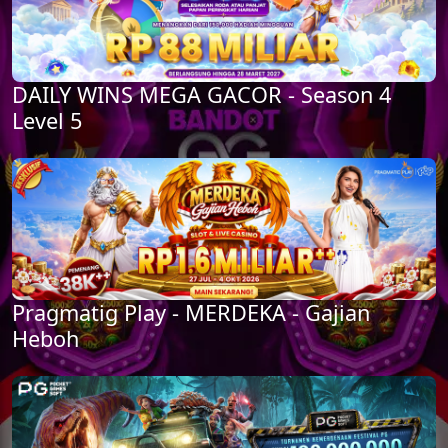
DAILY WINS MEGA GACOR - Season 4
Level 5
Pragmatig Play - MERDEKA - Gajian
Heboh