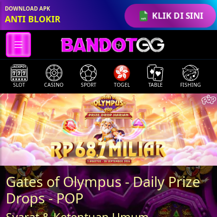
DOWNLOAD APK
KLIK DI SINI
ANTI BLOKIR
SLOT
CASINO
SPORT
TOGEL
TABLE
FISHING
Gates of Olympus - Daily Prize
Drops - POP