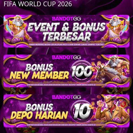
FIFA WORLD CUP 2026