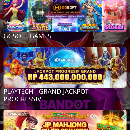
GGSOFT GAMES
PLAYTECH - GRAND JACKPOT
PROGRESSIVE