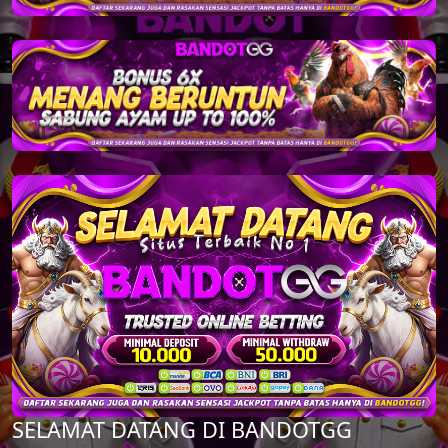
SELAMAT DATANG DI BANDOTGG