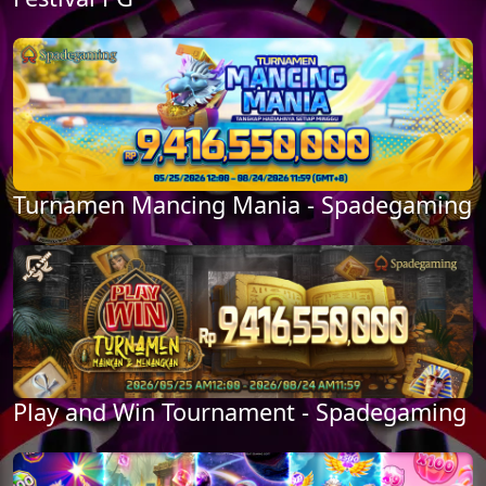
Turnamen Mancing Mania - Spadegaming
Play and Win Tournament - Spadegaming