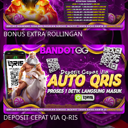
BONUS EXTRA ROLLINGAN
DEPOSIT CEPAT VIA Q-RIS