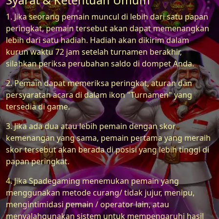
Syarat & Ketentuan Umum
1. Jika seorang pemain muncul di lebih dari satu papan
peringkat, pemain tersebut akan dapat memenangkan
lebih dari satu hadiah. Hadiah akan dikirim dalam
kurun waktu 72 jam setelah turnamen berakhir,
silahkan periksa perubahan saldo di dompet Anda.
2. Pemain dapat memeriksa peringkat, aturan dan
persyaratan acara di dalam ikon "Turnamen" yang
tersedia di game.
3. Jika ada dua atau lebih pemain dengan skor
kemenangan yang sama, pemain pertama yang meraih
skor tersebut akan berada di posisi yang lebih tinggi di
papan peringkat.
4. Jika Spadegaming menemukan pemain yang
menggunakan metode curang/ tidak jujur, menipu,
mengintimidasi pemain / operator lain, atau
menyalahgunakan sistem untuk mempengaruhi hasil