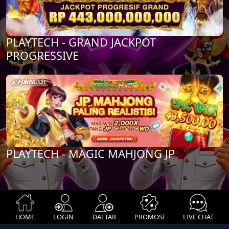
PLAYTECH - GRAND JACKPOT
PROGRESSIVE
PLAYTECH - MAGIC MAHJONG JP
HOME
LOGIN
DAFTAR
PROMOSI
LIVE CHAT