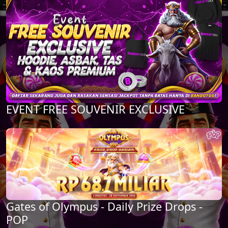
EVENT FREE SOUVENIR EXCLUSIVE
Gates of Olympus - Daily Prize Drops -
POP