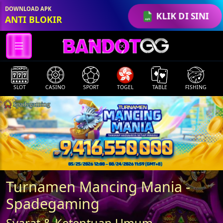
DOWNLOAD APK
KLIK DI SINI
ANTI BLOKIR
SLOT
CASINO
SPORT
TOGEL
TABLE
FISHING
Turnamen Mancing Mania -
Spadegaming