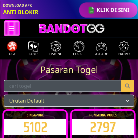
DOWNLOAD APK
KLIK DI SINI
ANTI BLOKIR
TOGEL
TABLE
FISHING
COCK F.
ARCADE
PROMO
Pasaran Togel
SINGAPORE
HONGKONG POOLS
5102
2797