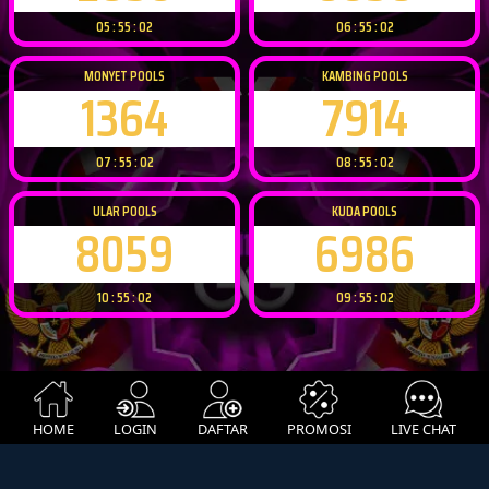
05 : 55 : 02
06 : 55 : 02
MONYET POOLS
KAMBING POOLS
1364
7914
07 : 55 : 02
08 : 55 : 02
ULAR POOLS
KUDA POOLS
8059
6986
10 : 55 : 02
09 : 55 : 02
HOME
LOGIN
DAFTAR
PROMOSI
LIVE CHAT