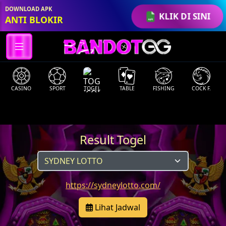
DOWNLOAD APK
KLIK DI SINI
ANTI BLOKIR
CASINO
SPORT
TOGEL
TABLE
FISHING
COCK F.
Result Togel
https://sydneylotto.com/
Lihat Jadwal