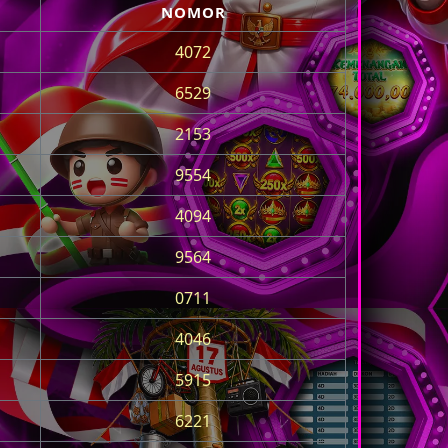
NOMOR
4072
6529
2153
9554
4094
9564
0711
4046
5915
6221