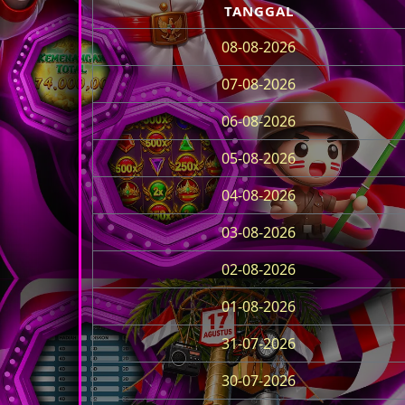
TANGGAL
08-08-2026
07-08-2026
06-08-2026
05-08-2026
04-08-2026
03-08-2026
02-08-2026
01-08-2026
31-07-2026
30-07-2026