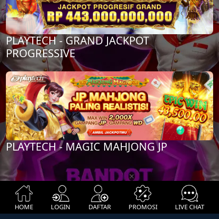
PLAYTECH - GRAND JACKPOT
PROGRESSIVE
PLAYTECH - MAGIC MAHJONG JP
HOME
LOGIN
DAFTAR
PROMOSI
LIVE CHAT