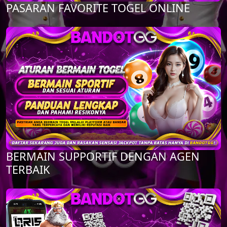
PASARAN FAVORITE TOGEL ONLINE
BERMAIN SUPPORTIF DENGAN AGEN
TERBAIK