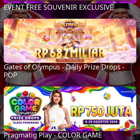
EVENT FREE SOUVENIR EXCLUSIVE
Gates of Olympus - Daily Prize Drops -
POP
Pragmatig Play - COLOR GAME