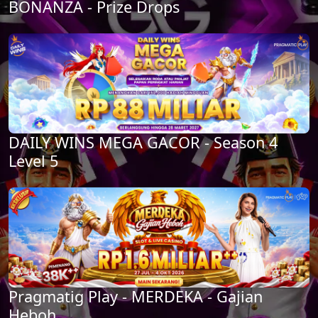
BONANZA - Prize Drops
DAILY WINS MEGA GACOR - Season 4
Level 5
Pragmatig Play - MERDEKA - Gajian
Heboh