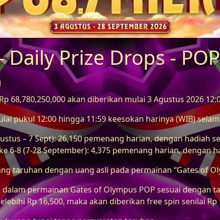
 Daily Prize Drops - POP
m
i Rp 68,780,250,000 akan diberikan mulai 3 Agustus 2026 12
ulai pukul 12:00 hingga 11:59 keesokan harinya (WIB) sela
ustus – 7 Sept): 26,150 pemenang harian, dengan hadiah seni
e 6-8 (7-28 September): 4,375 pemenang harian, dengan had
sang taruhan dengan uang asli pada permainan “Gates of O
in dalam permainan Gates of Olympus POP sesuai dengan
ebihi Rp 16,500, maka akan diberikan free spin senilai Rp 