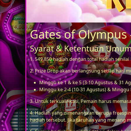
Gates of Olympus -
Syarat & Ketentuan Umu
1. 549,850 hadiah dengan total hadiah senila
2. Prize Drop akan berlangsung setiap hari m
Minggu ke 1 & ke 5 (3-10 Agustus & 31 Ag
Minggu ke 2-4 (10-31 Agustus) & Minggu k
3. Untuk terkualifikasi, Pemain harus mema
4. Hadiah yang dimenangkan berupa freesp
hadiah tersebut. Jika taruhan yang menang mel