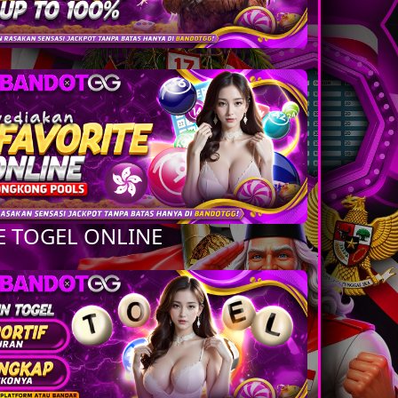
E TOGEL ONLINE