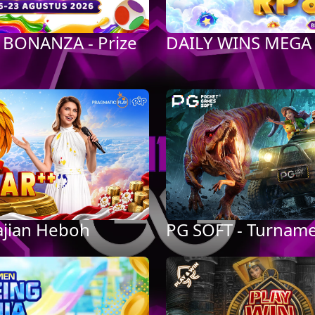
 BONANZA - Prize
DAILY WINS MEGA 
ajian Heboh
PG SOFT - Turname