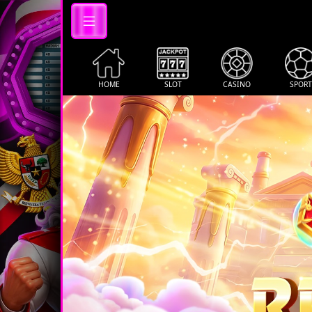
HOME
SLOT
CASINO
SPORT