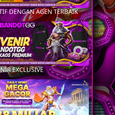
IF DENGAN AGEN TERBAIK
NIR EXCLUSIVE