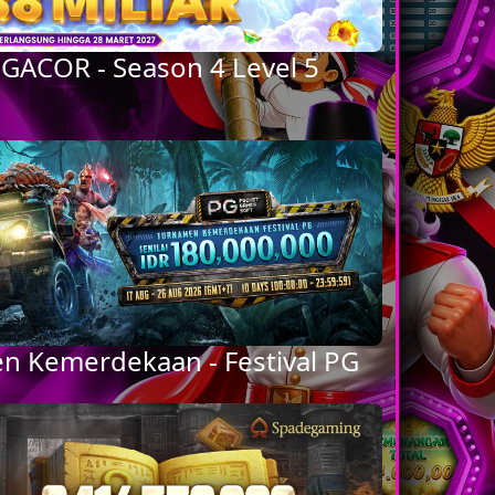
GACOR - Season 4 Level 5
n Kemerdekaan - Festival PG