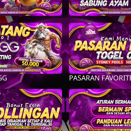
GG
PASARAN FAVORIT