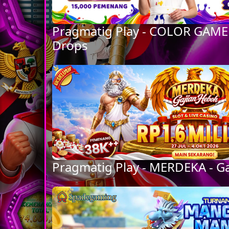
Pragmatig Play - COLOR GAME
Drops
Pragmatig Play - MERDEKA - G