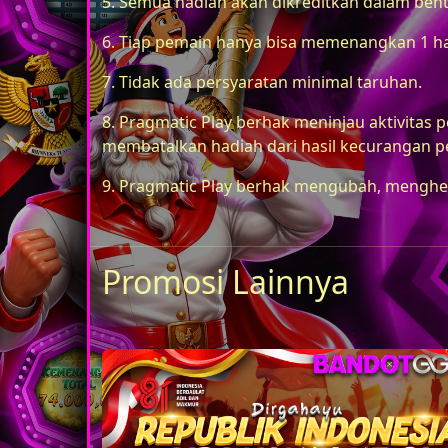
5. Semua hadiah akan dikreditkan dalam bent
6. Tiap pemain hanya bisa memenangkan 1 ha
7. Tidak ada persyaratan minimal taruhan.
8. Pragmatic Play berhak meninjau aktivitas
membatalkan hadiah dari hasil kecurangan p
9. Pragmatic Play berhak mengubah, menghe
Promosi Lainnya