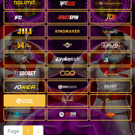
Page
1
2