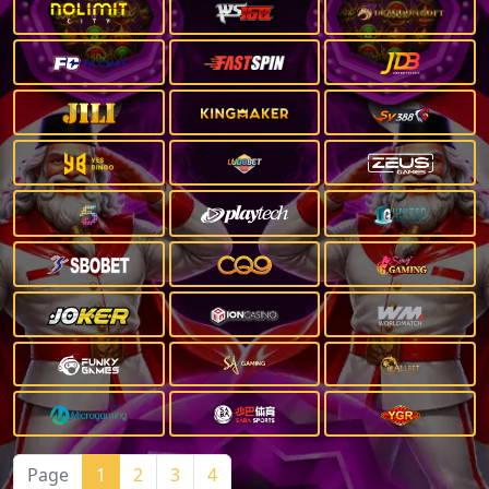
Page
1
2
3
4