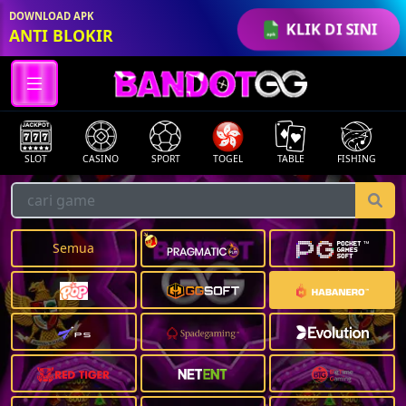
DOWNLOAD APK
KLIK DI SINI
ANTI BLOKIR
SLOT
CASINO
SPORT
TOGEL
TABLE
FISHING
Semua