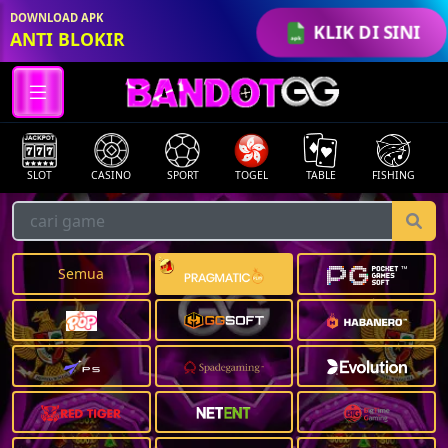
DOWNLOAD APK
KLIK DI SINI
ANTI BLOKIR
CASINO
SPORT
TOGEL
TABLE
FISHING
COCK F.
Semua