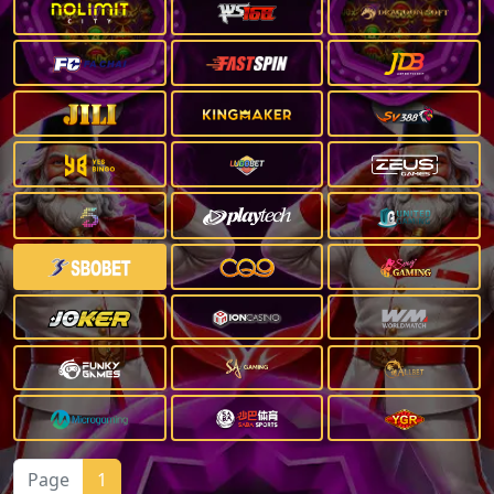
Page
1