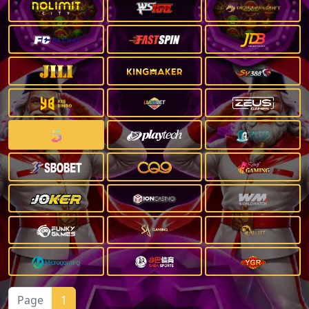
Page
1