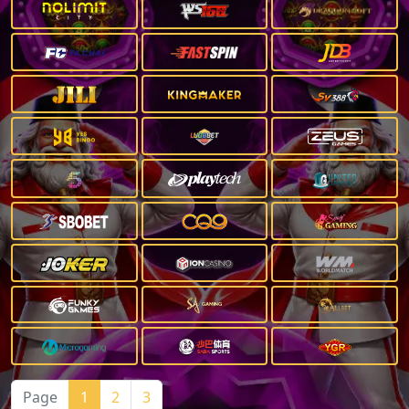
Page
1
2
3