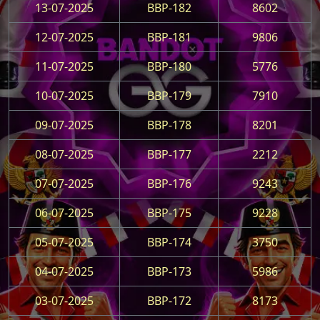
13-07-2025
BBP-182
8602
12-07-2025
BBP-181
9806
11-07-2025
BBP-180
5776
10-07-2025
BBP-179
7910
09-07-2025
BBP-178
8201
08-07-2025
BBP-177
2212
07-07-2025
BBP-176
9243
06-07-2025
BBP-175
9228
05-07-2025
BBP-174
3750
04-07-2025
BBP-173
5986
03-07-2025
BBP-172
8173