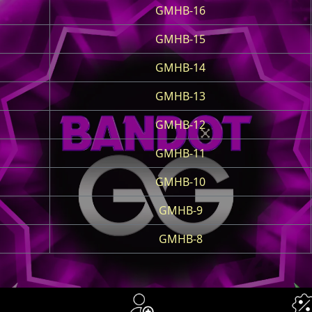
GMHB-16
GMHB-15
GMHB-14
GMHB-13
GMHB-12
GMHB-11
GMHB-10
GMHB-9
GMHB-8