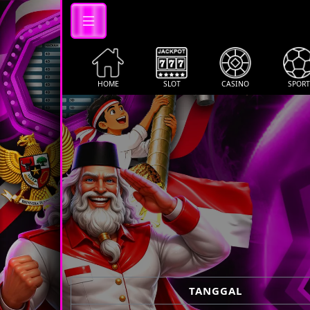
HOME
SLOT
CASINO
SPORT
TANGGAL