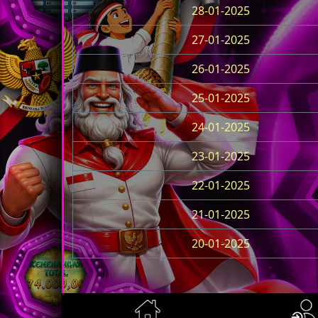
28-01-2025
27-01-2025
26-01-2025
25-01-2025
24-01-2025
23-01-2025
22-01-2025
21-01-2025
20-01-2025