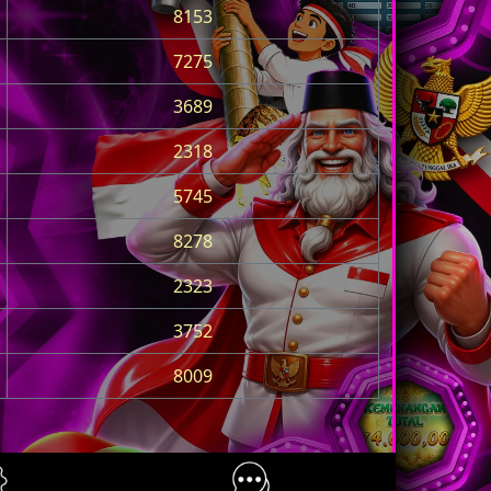
8153
7275
3689
2318
5745
8278
2323
3752
8009