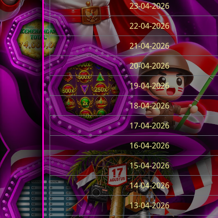
23-04-2026
22-04-2026
21-04-2026
20-04-2026
19-04-2026
18-04-2026
17-04-2026
16-04-2026
15-04-2026
14-04-2026
13-04-2026