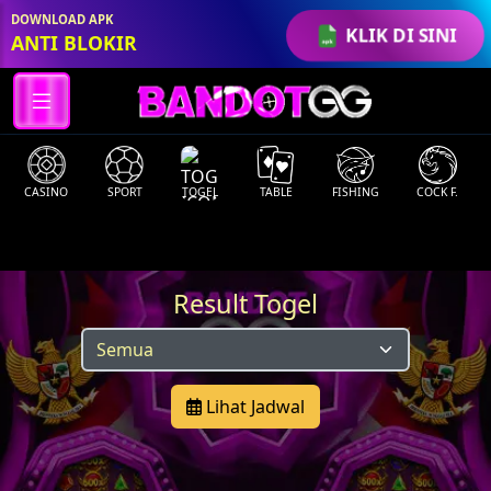
DOWNLOAD APK
KLIK DI SINI
ANTI BLOKIR
CASINO
SPORT
TOGEL
TABLE
FISHING
COCK F.
Result Togel
Lihat Jadwal