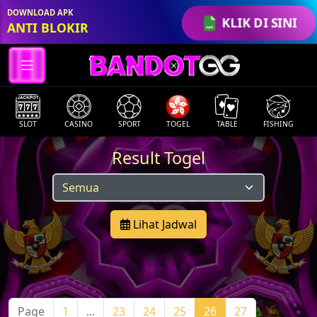
DOWNLOAD APK
KLIK DI SINI
ANTI BLOKIR
SLOT
CASINO
SPORT
TOGEL
TABLE
FISHING
Result Togel
Lihat Jadwal
Page
1
...
23
24
25
26
27