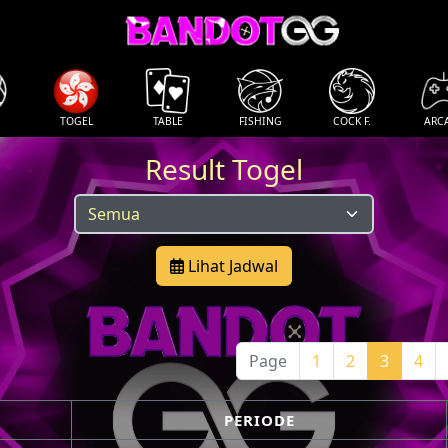
TOGEL
TABLE
FISHING
COCK F.
ARC
Result Togel
Lihat Jadwal
Page
1
2
3
4
PERIODE