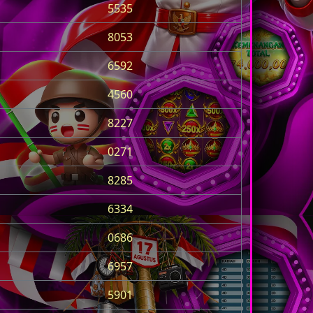
5535
8053
6592
4560
8227
0271
8285
6334
0686
6957
5901