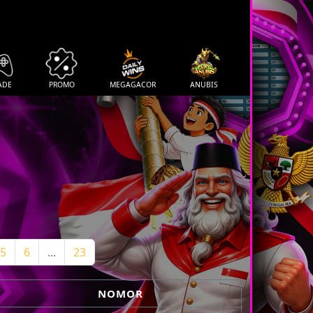
ADE
PROMO
MEGAGACOR
ANUBIS
5
6
...
23
NOMOR