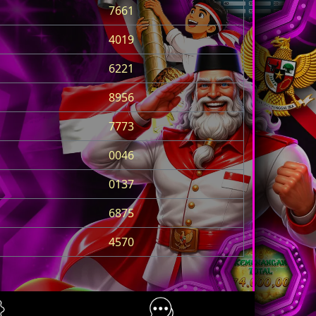
7661
4019
6221
8956
7773
0046
0137
6875
4570