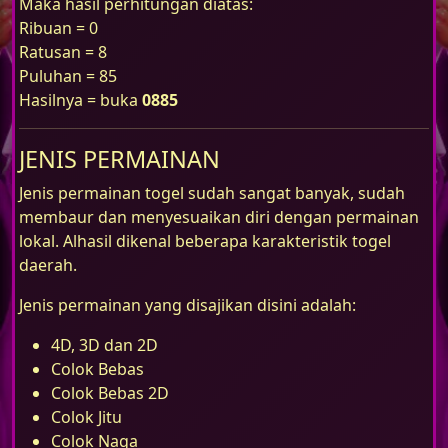
Maka hasil perhitungan diatas:
Ribuan = 0
Ratusan = 8
Puluhan = 85
Hasilnya = buka
0885
JENIS PERMAINAN
Jenis permainan togel sudah sangat banyak, sudah
membaur dan menyesuaikan diri dengan permainan
lokal. Alhasil dikenal beberapa karakteristik togel
daerah.
Jenis permainan yang disajikan disini adalah:
4D, 3D dan 2D
Colok Bebas
Colok Bebas 2D
Colok Jitu
Colok Naga