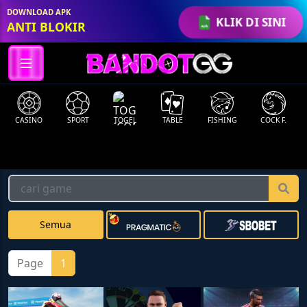
DOWNLOAD APK
KLIK DI SINI
ANTI BLOKIR
CASINO
SPORT
TOGEL
TABLE
FISHING
COCK F.
Semua
Page
1