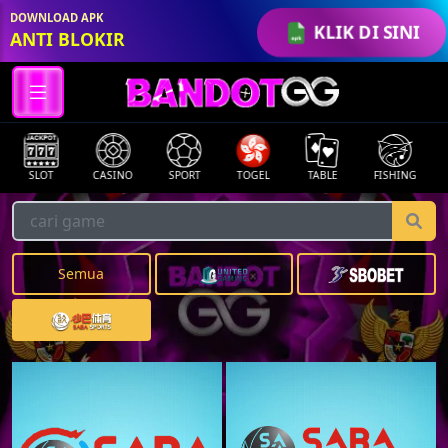
DOWNLOAD APK
KLIK DI SINI
ANTI BLOKIR
SLOT
CASINO
SPORT
TOGEL
TABLE
FISHING
Semua