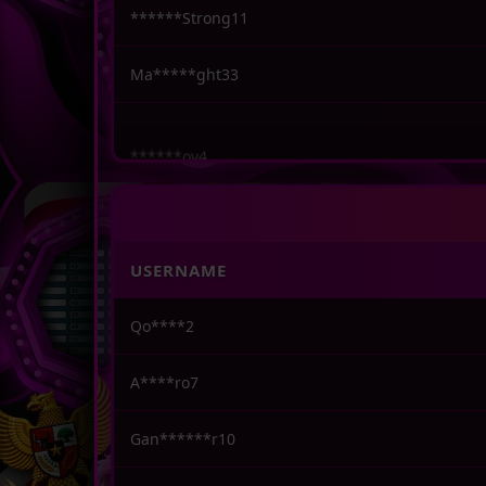
Bu*****o1
Faja*****56
USERNAME
*****ough15
****a98
Pi***o19