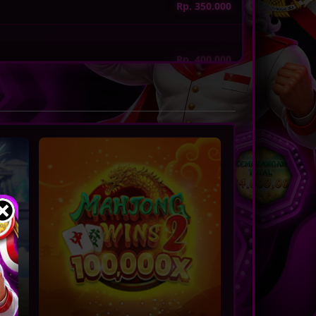
Rp. 300.000