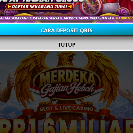
‹
›
CARA DEPOSIT QRIS
TUTUP