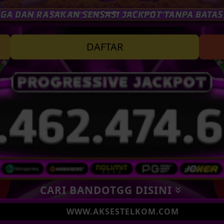
DAFTAR
CARI BANDOTGG DISINI
WWW.AKSESTELKOM.COM