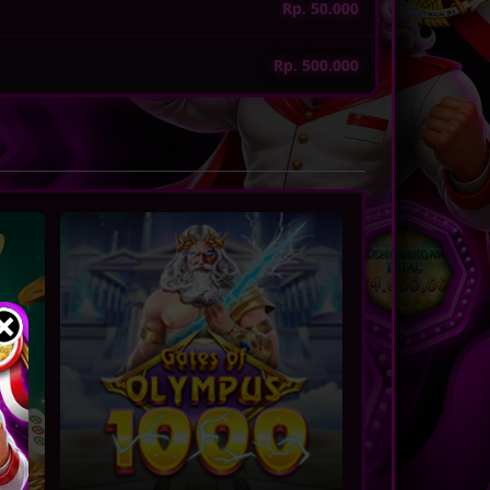
Rp. 600.000
Rp. 400.000