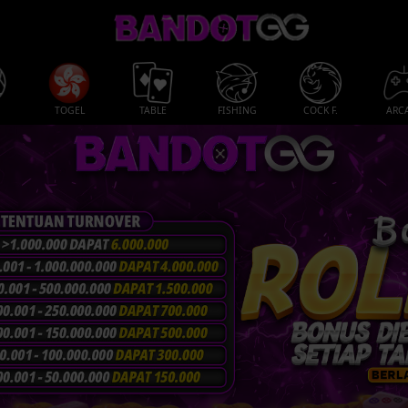
TOGEL
TABLE
FISHING
COCK F.
ARC