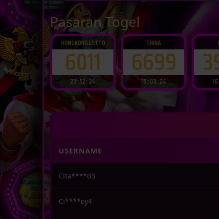
Pasaran Togel
YDNEY LOTTO
HONGKONG LOTTO
CHINA
3712
6011
6699
3
13 : 42 : 19
22 : 52 : 19
15 : 03 : 19
16 
USERNAME
Umi******2
A******7