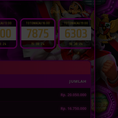
Lihat lebih banyak
AU 13:00
TOTOMACAU 16:00
TOTOMACAU 19:00
TOTOMACAU
00
7875
6303
91
3 : 19
15 : 38 : 19
18 : 38 : 19
21 : 38 :
JUMLAH
Rp. 1.850.000
Rp. 38.300.000