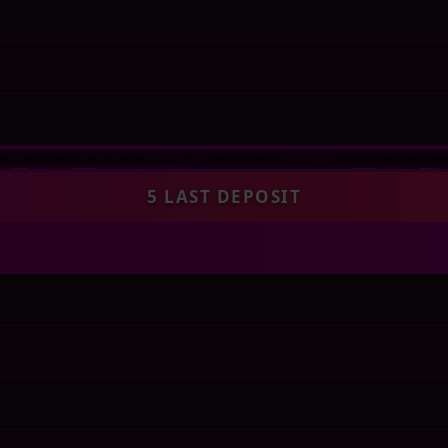
5 LAST DEPOSIT