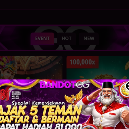
EVENT
HOT
NEW