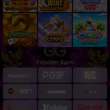
Provider Kami