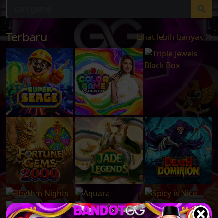
Terbaru
Lihat lebih banyak