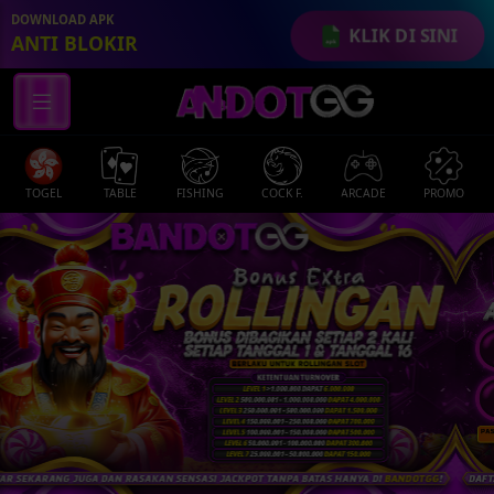
DOWNLOAD APK
KLIK DI SINI
ANTI BLOKIR
GEL
TABLE
FISHING
COCK F.
ARCADE
PROMO
MEGA