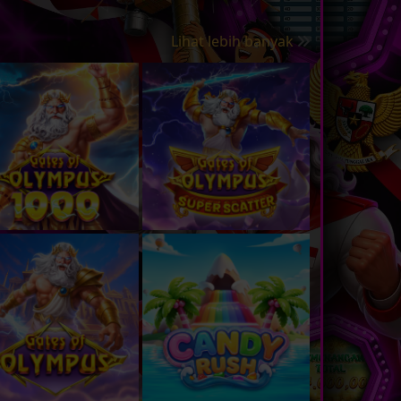
Lihat lebih banyak