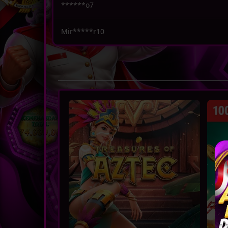
Wi******w3