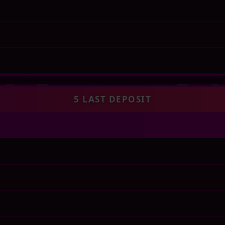
5 LAST DEPOSIT