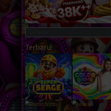
Terbaru