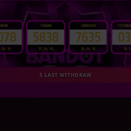
AIWAN
CAMBODIA
TOTOMACAU 13:00
TOTOMAC
838
7635
0342
29
: 54 : 05
16 : 54 : 05
18 : 14 : 05
21 : 0
5 LAST WITHDRAW