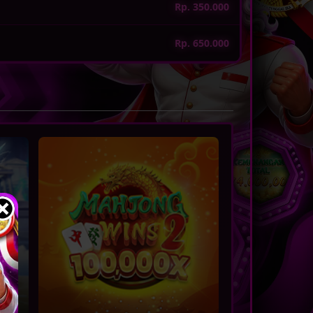
Rp. 300.000