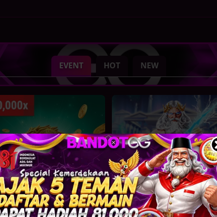
EVENT
HOT
NEW