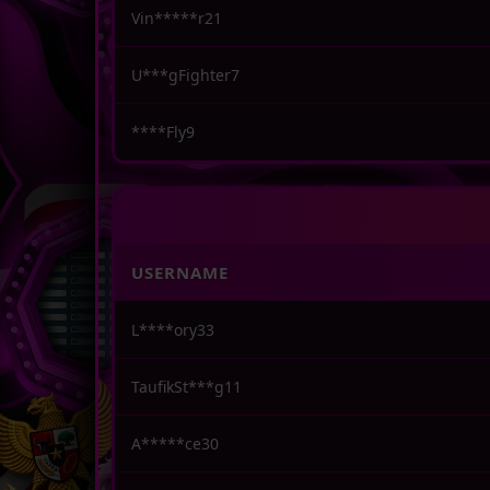
UjangF***ter7
Jok*****ter6
USERNAME
Mir*****r10
*****lade14
Faj******56