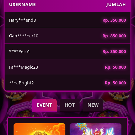
USERNAME
JUMLAH
*****ero1
Rp. 350.000
Fa***Magic23
Rp. 50.000
***aBright2
Rp. 50.000
***Smart12
Rp. 250.000
Cic***ow20
Rp. 300.000
EVENT
HOT
NEW