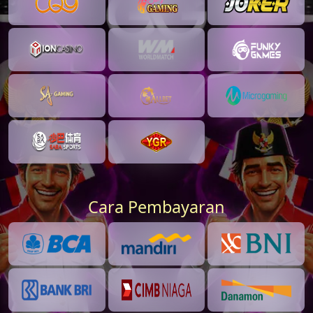
Cara Pembayaran