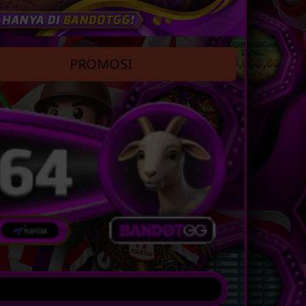
PROMOSI