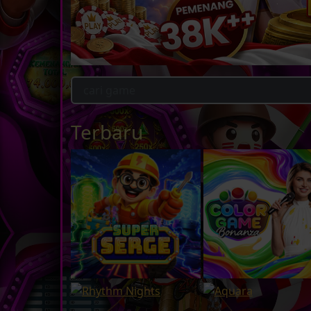
Terbaru