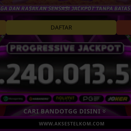
DAFTAR
CARI BANDOTGG DISINI
WWW.AKSESTELKOM.COM