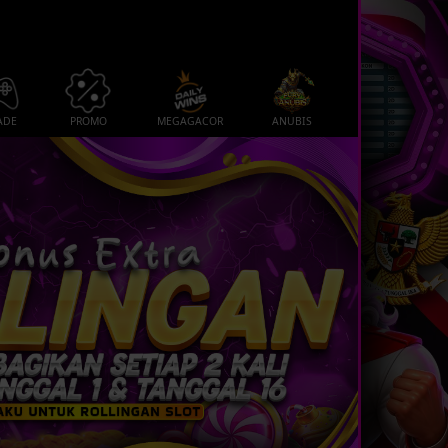
ADE
PROMO
MEGAGACOR
ANUBIS