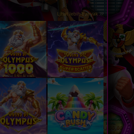
Lihat lebih banyak