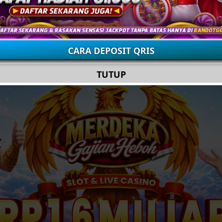
‹
›
CARA DEPOSIT QRIS
TUTUP