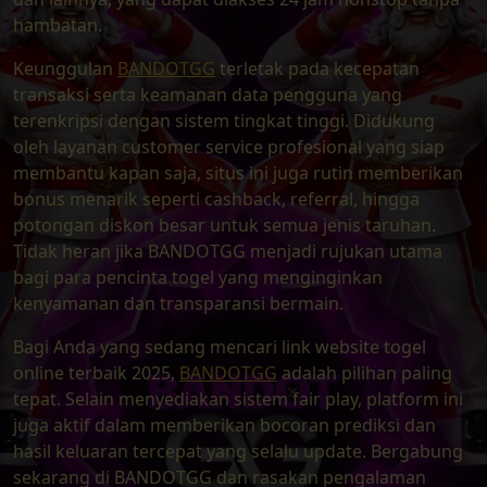
hambatan.
Keunggulan
BANDOTGG
terletak pada kecepatan
transaksi serta keamanan data pengguna yang
terenkripsi dengan sistem tingkat tinggi. Didukung
oleh layanan customer service profesional yang siap
membantu kapan saja, situs ini juga rutin memberikan
bonus menarik seperti cashback, referral, hingga
potongan diskon besar untuk semua jenis taruhan.
Tidak heran jika BANDOTGG menjadi rujukan utama
bagi para pencinta togel yang menginginkan
kenyamanan dan transparansi bermain.
Bagi Anda yang sedang mencari link website togel
online terbaik 2025,
BANDOTGG
adalah pilihan paling
tepat. Selain menyediakan sistem fair play, platform ini
juga aktif dalam memberikan bocoran prediksi dan
hasil keluaran tercepat yang selalu update. Bergabung
sekarang di BANDOTGG dan rasakan pengalaman