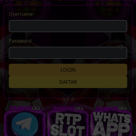
Username
Password
LOGIN
DAFTAR