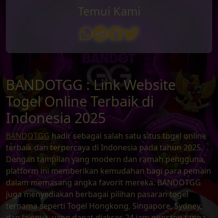
Temui Kami
BANDOTGG : Link Website
Togel Online Terbaik di
Indonesia 2025
BANDOTGG
hadir sebagai salah satu situs togel online
terbaik dan terpercaya di Indonesia pada tahun 2025.
Dengan tampilan yang modern dan ramah pengguna,
platform ini memberikan kemudahan bagi para pemain
dalam memasang angka favorit mereka. BANDOTGG
juga menyediakan berbagai pilihan pasaran togel
ternama seperti Togel Hongkong, Singapore, Sydney,
dan lainnya, yang dapat diakses 24 jam nonstop tanpa