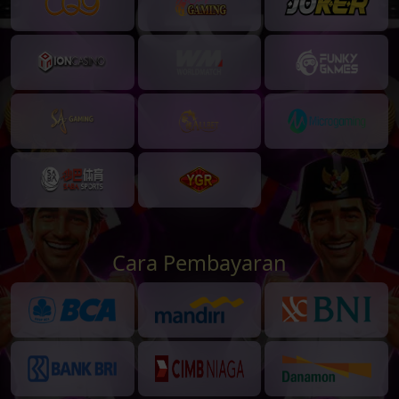
Cara Pembayaran