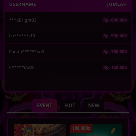
USERNAME
JUMLAH
Lu******t19
Rp. 550.000
Pandu******on5
Rp. 750.000
C*****ow20
Rp. 150.000
YuniC****ing88
Rp. 850.000
Za****ghty9
Rp. 700.000
EVENT
HOT
NEW